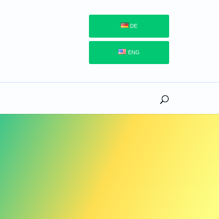
DE
ENG