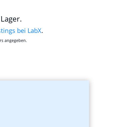
 Lager.
stings bei LabX
.
ers angegeben.