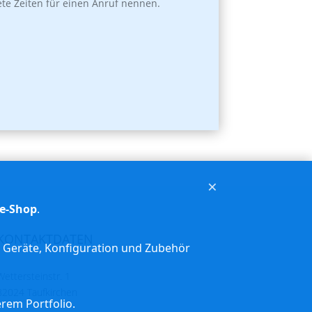
te Zeiten für einen Anruf nennen.
×
e-Shop
.
KONTAKTDATEN
ir Geräte, Konfiguration und Zubehör
Wettersteinstr. 1
82024 Taufkirchen
erem Portfolio.